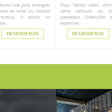
borez une jolie enseigne,
Pour lettrer votre vitrin
ttres en relief ou caisson
votre véhicule ou d
umineux, il existe un
panneaux, Créercoller e
te...
expert en...
EN SAVOIR PLUS
EN SAVOIR PLUS