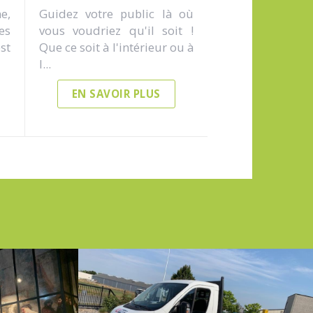
e,
Guidez votre public là où
es
vous voudriez qu'il soit !
st
Que ce soit à l'intérieur ou à
l...
EN SAVOIR PLUS