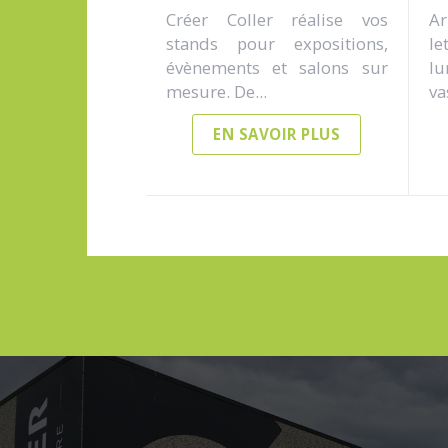
Créer Coller réalise vos
Ar
stands pour expositions,
le
évènements et salons sur
l
mesure. De...
vas
EN SAVOIR PLUS