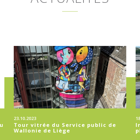
23.10.2023
1
au
Tour vitrée du Service public de
I
Wallonie de Liège
p