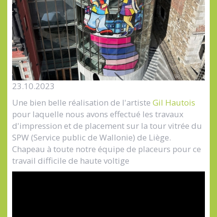
23.10.2023
Une bien belle réalisation de l'artiste
Gil Hautois
pour laquelle nous avons effectué les travaux
d'impression et de placement sur la tour vitrée du
SPW (Service public de Wallonie) de Liège.
Chapeau à toute notre équipe de placeurs pour ce
travail difficile de haute voltige